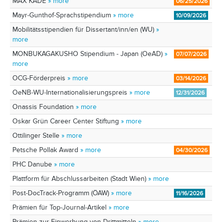
MAX KADE
» more
06/25/2026
Mayr-Gunthof-Sprachstipendium
» more
10/09/2026
Mobi­li­täts­sti­pen­dien für Disser­tant/inn/en (WU)
»
more
MONBUKAGAKUSHO Stipendium - Japan (OeAD)
»
07/07/2026
more
OCG-Förderpreis
» more
03/14/2026
OeNB-WU-Internationalisierungspreis
» more
12/31/2026
Onassis Foundation
» more
Oskar Grün Career Center Stiftung
» more
Ottilinger Stelle
» more
Petsche Pollak Award
» more
04/30/2026
PHC Danube
» more
Plattform für Abschlussarbeiten (Stadt Wien)
» more
Post-DocTrack-Programm (ÖAW)
» more
11/16/2026
Prämien für Top-Journal-Artikel
» more
Prämien zur Einwerbung von Drittmitteln
» more