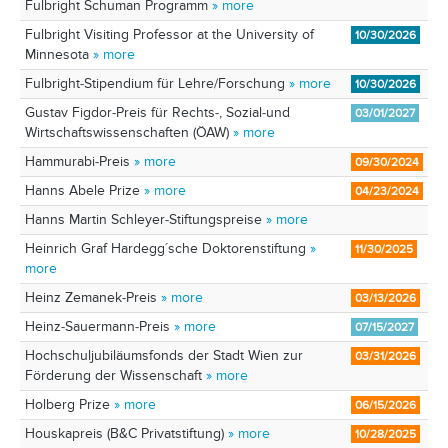
Fulbright Schuman Programm
» more
Fulbright Visiting Professor at the University of
10/30/2026
Minnesota
» more
Fulbright-Stipendium für Lehre/Forschung
» more
10/30/2026
Gustav Figdor-Preis für Rechts-, Sozial-und
03/01/2027
Wirtschaftswissenschaften (ÖAW)
» more
Hammurabi-Preis
» more
09/30/2024
Hanns Abele Prize
» more
04/23/2024
Hanns Martin Schleyer-Stiftungspreise
» more
Heinrich Graf Hardegg´sche Doktorenstiftung
»
11/30/2025
more
Heinz Zemanek-Preis
» more
03/13/2026
Heinz-Sauermann-Preis
» more
07/15/2027
Hochschuljubiläumsfonds der Stadt Wien zur
03/31/2026
Förderung der Wissenschaft
» more
Holberg Prize
» more
06/15/2026
Houskapreis (B&C Privatstiftung)
» more
10/28/2025