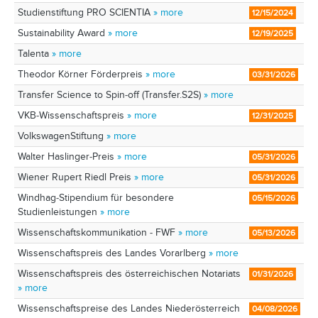
Studienstiftung PRO SCIENTIA
» more
12/15/2024
Sustainability Award
» more
12/19/2025
Talenta
» more
Theodor Körner Förderpreis
» more
03/31/2026
Transfer Science to Spin-off (Transfer.S2S)
» more
VKB-Wissenschaftspreis
» more
12/31/2025
VolkswagenStiftung
» more
Walter Haslinger-Preis
» more
05/31/2026
Wiener Rupert Riedl Preis
» more
05/31/2026
Windhag-Stipendium für besondere
05/15/2026
Studienleistungen
» more
Wissenschaftskommunikation - FWF
» more
05/13/2026
Wissenschaftspreis des Landes Vorarlberg
» more
Wissenschaftspreis des österreichischen Notariats
01/31/2026
» more
Wissenschaftspreise des Landes Niederösterreich
04/08/2026