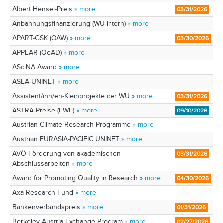
Albert Hensel-Preis
» more
03/31/2026
Anbahnungsfinanzierung (WU-intern)
» more
APART-GSK (ÖAW)
» more
03/30/2026
APPEAR (OeAD)
» more
ASciNA Award
» more
ASEA-UNINET
» more
Assistent/inn/en-Kleinprojekte der WU
» more
03/31/2026
ASTRA-Preise (FWF)
» more
09/10/2026
Austrian Climate Research Programme
» more
Austrian EURASIA-PACIFIC UNINET
» more
AVÖ-Förderung von akademischen
03/31/2026
Abschlussarbeiten
» more
Award for Promoting Quality in Research
» more
04/30/2026
Axa Research Fund
» more
Bankenverbandspreis
» more
01/31/2026
Berkeley-Austria Exchange Program
» more
02/27/2026