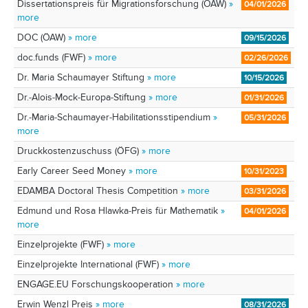
Dissertationspreis für Migrationsforschung (ÖAW)
»
04/01/2026
more
DOC (ÖAW)
» more
09/15/2026
doc.funds (FWF)
» more
02/26/2026
Dr. Maria Schaumayer Stiftung
» more
10/15/2026
Dr.-Alois-Mock-Europa-Stiftung
» more
01/31/2026
Dr.-Maria-Schaumayer-Habilitationsstipendium
»
05/31/2026
more
Druckkostenzuschuss (ÖFG)
» more
Early Career Seed Money
» more
10/31/2023
EDAMBA Doctoral Thesis Competition
» more
03/31/2026
Edmund und Rosa Hlawka-Preis für Mathematik
»
04/01/2026
more
Einzelprojekte (FWF)
» more
Einzelprojekte International (FWF)
» more
ENGAGE.EU Forschungskooperation
» more
Erwin Wenzl Preis
» more
08/31/2026