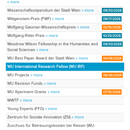
» more
Wissenschaftsstipendium der Stadt Wien
» more
09/30/2026
Wittgenstein-Preis (FWF)
» more
09/17/2026
Wolfgang Gassner-Wissenschaftspreis
» more
02/15/2026
Wolfgang-Ritter-Preis
» more
10/25/2026
Woodrow Wilson Fellowship in the Humanities and
09/30/2026
Social Sciences
» more
WU Best Paper Award der Stadt Wien
» more
04/06/2026
WU International Research Fellow (WU IRF)
WU Projects
» more
06/26/2026
WU Revision Funds
» more
WU Xperiment Grants
» more
07/15/2026
WWTF
» more
Young Experts (FFG)
» more
Zentrum für Soziale Innovation (ZSI)
» more
Zuschuss für Betreuungskosten bei Reisen (WU-