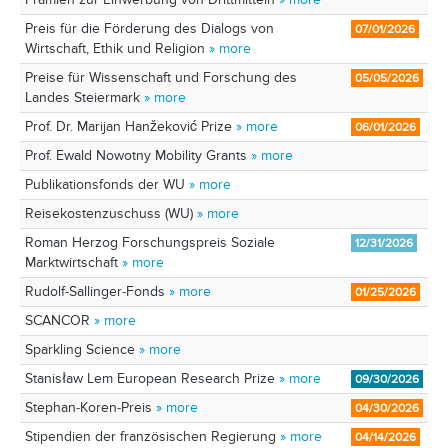
Preis für die Förderung des Dialogs von
07/01/2026
Wirtschaft, Ethik und Religion
» more
Preise für Wissenschaft und Forschung des
05/05/2026
Landes Steiermark
» more
Prof. Dr. Marijan Hanžeković Prize
» more
06/01/2026
Prof. Ewald Nowotny Mobility Grants
» more
Publikationsfonds der WU
» more
Reisekostenzuschuss (WU)
» more
Roman Herzog Forschungspreis Soziale
12/31/2026
Marktwirtschaft
» more
Rudolf-Sallinger-Fonds
» more
01/25/2026
SCANCOR
» more
Sparkling Science
» more
Stanisław Lem European Research Prize
» more
09/30/2026
Stephan-Koren-Preis
» more
04/30/2026
Stipendien der französischen Regierung
» more
04/14/2026