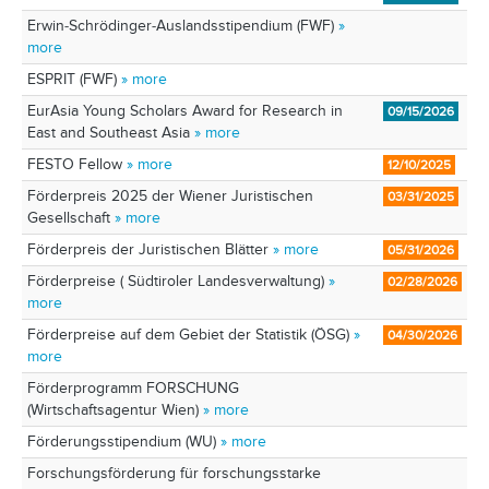
Erwin-Schrödinger-Auslandsstipendium (FWF)
»
more
ESPRIT (FWF)
» more
EurAsia Young Scholars Award for Research in
09/15/2026
East and Southeast Asia
» more
FESTO Fellow
» more
12/10/2025
Förderpreis 2025 der Wiener Juristischen
03/31/2025
Gesellschaft
» more
Förderpreis der Juristischen Blätter
» more
05/31/2026
Förderpreise ( Südtiroler Landesverwaltung)
»
02/28/2026
more
Förderpreise auf dem Gebiet der Statistik (ÖSG)
»
04/30/2026
more
Förderprogramm FORSCHUNG
(Wirtschaftsagentur Wien)
» more
Förderungsstipendium (WU)
» more
Forschungsförderung für forschungsstarke