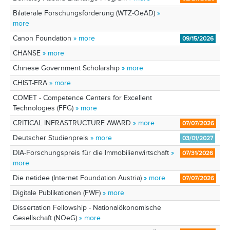
Bilaterale Forschungsförderung (WTZ-OeAD)
»
more
Canon Foundation
» more
09/15/2026
CHANSE
» more
Chinese Government Scholarship
» more
CHIST-ERA
» more
COMET - Competence Centers for Excellent
Technologies (FFG)
» more
CRITICAL INFRASTRUCTURE AWARD
» more
07/07/2026
Deutscher Studienpreis
» more
03/01/2027
DIA-Forschungspreis für die Immobilienwirtschaft
»
07/31/2026
more
Die netidee (Internet Foundation Austria)
» more
07/07/2026
Digitale Publikationen (FWF)
» more
Dissertation Fellowship - Nationalökonomische
Gesellschaft (NOeG)
» more