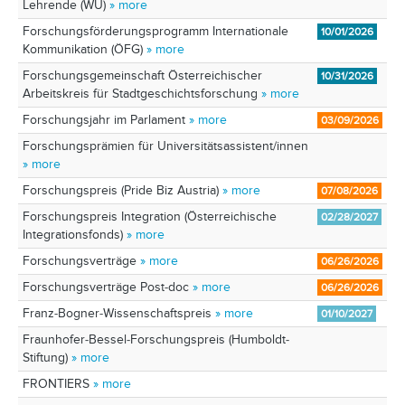
Lehrende (WU)
» more
Forschungsförderungsprogramm Internationale
10/01/2026
Kommunikation (ÖFG)
» more
Forschungsgemeinschaft Österreichischer
10/31/2026
Arbeitskreis für Stadtgeschichtsforschung
» more
Forschungsjahr im Parlament
» more
03/09/2026
Forschungsprämien für Universitätsassistent/innen
» more
Forschungspreis (Pride Biz Austria)
» more
07/08/2026
Forschungspreis Integration (Österreichische
02/28/2027
Integrationsfonds)
» more
Forschungsverträge
» more
06/26/2026
Forschungsverträge Post-doc
» more
06/26/2026
Franz-Bogner-Wissenschaftspreis
» more
01/10/2027
Fraunhofer-Bessel-Forschungspreis (Humboldt-
Stiftung)
» more
FRONTIERS
» more