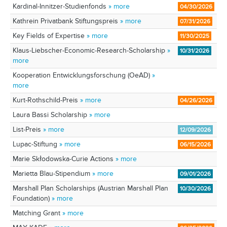
Kardinal-Innitzer-Studienfonds
» more
04/30/2026
Kathrein Privatbank Stiftungspreis
» more
07/31/2026
Key Fields of Expertise
» more
11/30/2025
Klaus-Liebscher-Economic-Research-Scholarship
»
10/31/2026
more
Kooperation Entwicklungsforschung (OeAD)
»
more
Kurt-Rothschild-Preis
» more
04/26/2026
Laura Bassi Scholarship
» more
List-Preis
» more
12/09/2026
Lupac-Stiftung
» more
06/15/2026
Marie Skłodowska-Curie Actions
» more
Marietta Blau-Stipendium
» more
09/01/2026
Marshall Plan Scholarships (Austrian Marshall Plan
10/30/2026
Foundation)
» more
Matching Grant
» more