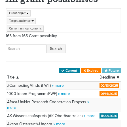
Grant object
Target audience
Current announcements
165
from
165
Grant possibility
Search
Current
Expired
Future
Title
▲
Deadline
⇕
#ConnectingMinds (FWF)
» more
02/13/2025
1000-Ideen-Programm (FWF)
» more
01/14/2025
Africa-UniNet Research Cooperation Projects
»
more
AK-Wissenschaftspreis (AK Oberösterreich)
» more
11/22/2026
Aktion Österreich-Ungarn
» more