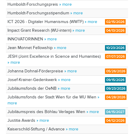
Humboldt-Forschungspreis
» more
Humboldt-Forschungsstipendium
» more
ICT 2026 - Digitaler Humanismus (WWTF)
» more
02/15/2026
Impact Grant Research (WU-intern)
» more
04/13/2026
INNOVATORINNEN
» more
Jean Monnet Fellowship
» more
10/23/2026
JESH (Joint Excellence in Science and Humanities)
07/07/2026
» more
Johanna Dohnal-Förderpreise
» more
05/26/2026
Josef-Krainer-Gedenkwerk
» more
09/15/2026
Jubiläumsfonds der OeNB
» more
09/23/2026
Jubiläumsfonds der Stadt Wien für die WU Wien
»
04/28/2026
more
Jubiläumspreis des Böhlau Verlages Wien
» more
04/15/2027
Justitia Awards
» more
04/12/2026
Kaiserschild-Stiftung / Advance
» more